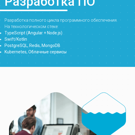
Разработка ПО
Разработка полного цикла программного обеспечения.
На технологическом стеке:
TypeScript (Angular + Node.js)
Swift/Kotlin
PostgreSQL, Redis, MongoDB
Kubernetes, Облачные сервисы